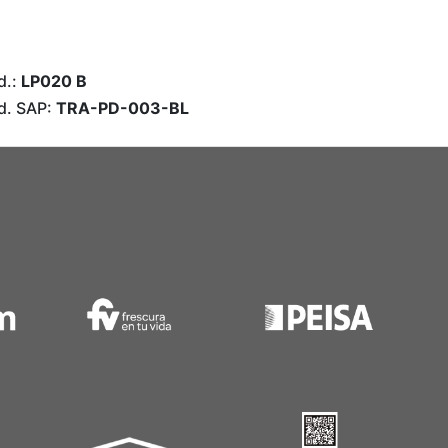
d.:
LP020 B
d. SAP:
TRA-PD-003-BL